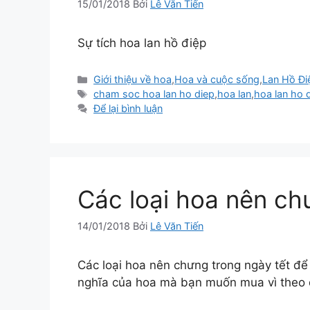
15/01/2018
Bởi
Lê Văn Tiến
Sự tích hoa lan hồ điệp
Danh
Giới thiệu về hoa
,
Hoa và cuộc sống
,
Lan Hồ Đi
mục
Thẻ
cham soc hoa lan ho diep
,
hoa lan
,
hoa lan ho 
Để lại bình luận
Các loại hoa nên ch
14/01/2018
Bởi
Lê Văn Tiến
Các loại hoa nên chưng trong ngày tết đ
nghĩa của hoa mà bạn muốn mua vì theo q