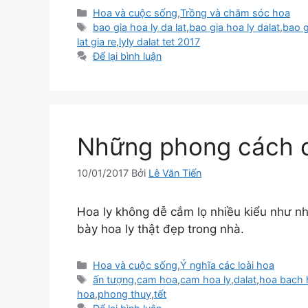
Danh
Hoa và cuộc sống
,
Trồng và chăm sóc hoa
mục
Thẻ
bao gia hoa ly da lat
,
bao gia hoa ly dalat
,
bao g
lat gia re
,
lyly dalat tet 2017
Để lại bình luận
Những phong cách c
10/01/2017
Bởi
Lê Văn Tiến
Hoa ly không dễ cắm lọ nhiều kiểu như nh
bày hoa ly thật đẹp trong nhà.
Danh
Hoa và cuộc sống
,
Ý nghĩa các loài hoa
mục
Thẻ
ấn tượng
,
cam hoa
,
cam hoa ly
,
dalat
,
hoa bach
hoa
,
phong thuy
,
tết