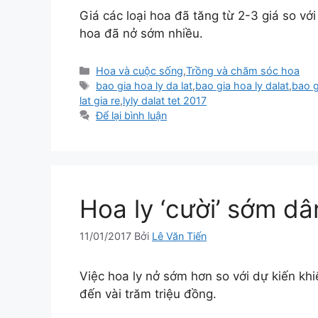
Giá các loại hoa đã tăng từ 2-3 giá so vớ
hoa đã nở sớm nhiều.
Danh
Hoa và cuộc sống
,
Trồng và chăm sóc hoa
mục
Thẻ
bao gia hoa ly da lat
,
bao gia hoa ly dalat
,
bao g
lat gia re
,
lyly dalat tet 2017
Để lại bình luận
Hoa ly ‘cười’ sớm d
11/01/2017
Bởi
Lê Văn Tiến
Việc hoa ly nở sớm hơn so với dự kiến khi
đến vài trăm triệu đồng.