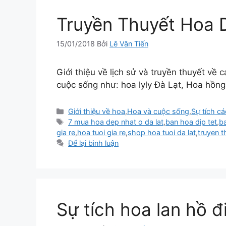
Truyền Thuyết Hoa D
15/01/2018
Bởi
Lê Văn Tiến
Giới thiệu về lịch sử và truyền thuyết về 
cuộc sống như: hoa lyly Đà Lạt, Hoa hồn
Danh
Giới thiệu về hoa
,
Hoa và cuộc sống
,
Sự tích cá
mục
Thẻ
7 mua hoa dep nhat o da lat
,
ban hoa dip tet
,
b
gia re
,
hoa tuoi gia re
,
shop hoa tuoi da lat
,
truyen 
Để lại bình luận
Sự tích hoa lan hồ đ