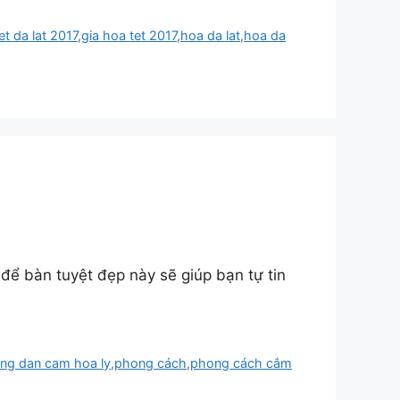
et da lat 2017
,
gia hoa tet 2017
,
hoa da lat
,
hoa da
để bàn tuyệt đẹp này sẽ giúp bạn tự tin
ng dan cam hoa ly
,
phong cách
,
phong cách cắm