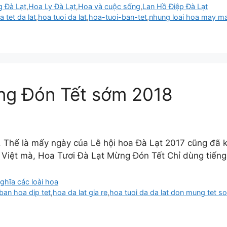
 Đà Lạt
,
Hoa Ly Đà Lạt
,
Hoa và cuộc sống
,
Lan Hồ Điệp Đà Lạt
a tet da lat
,
hoa tuoi da lat
,
hoa-tuoi-ban-tet
,
nhung loai hoa may m
ng Đón Tết sớm 2018
hế là mấy ngày của Lễ hội hoa Đà Lạt 2017 cũng đã kết 
ười Việt mà, Hoa Tươi Đà Lạt Mừng Đón Tết Chỉ dùng tiến
ghĩa các loài hoa
ban hoa dip tet
,
hoa da lat gia re
,
hoa tuoi da da lat don mung tet s