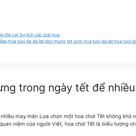
ệp Đà Lạt
,
Sự tích các loài hoa
diep
,
hoa tuoi da da lat don mung tet som
,
hoa tuoi da lat
,
hoa tuoi da
ưng trong ngày tết để nhiề
ể nhiều may mắn Lựa chọn một hoa chơi Tết không khó n
uan niệm của người Việt, hoa chơi Tết là biểu tượng 