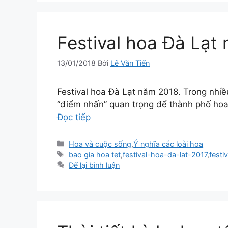
Festival hoa Đà Lạt
13/01/2018
Bởi
Lê Văn Tiến
Festival hoa Đà Lạt năm 2018. Trong nhiề
“điểm nhấn” quan trọng để thành phố hoa
Đọc tiếp
Danh
Hoa và cuộc sống
,
Ý nghĩa các loài hoa
mục
Thẻ
bao gia hoa tet
,
festival-hoa-da-lat-2017
,
festi
Để lại bình luận