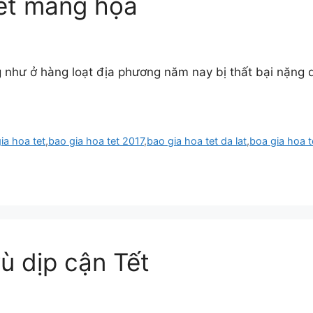
 tết mang họa
g như ở hàng loạt địa phương năm nay bị thất bại nặng d
ia hoa tet
,
bao gia hoa tet 2017
,
bao gia hoa tet da lat
,
boa gia hoa t
ù dịp cận Tết