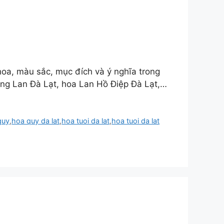
 hoa, màu sắc, mục đích và ý nghĩa trong
ong Lan Đà Lạt, hoa Lan Hồ Điệp Đà Lạt,…
quy
,
hoa quy da lat
,
hoa tuoi da lat
,
hoa tuoi da lat