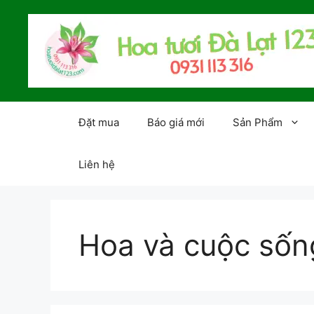
Chuyển
đến
nội
dung
Đặt mua
Báo giá mới
Sản Phẩm
Liên hệ
Hoa và cuộc sốn