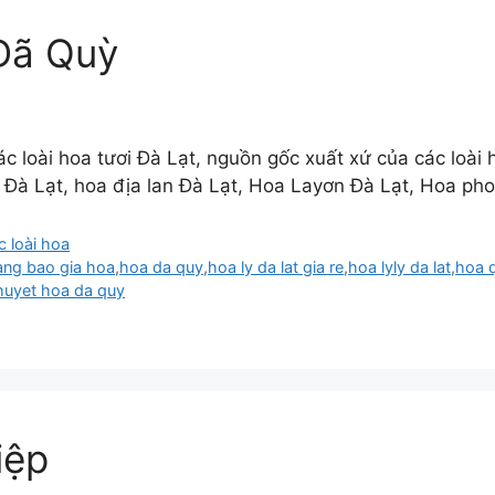
ã Quỳ
các loài hoa tươi Đà Lạt, nguồn gốc xuất xứ của các loài
g Đà Lạt, hoa địa lan Đà Lạt, Hoa Layơn Đà Lạt, Hoa ph
c loài hoa
ang bao gia hoa
,
hoa da quy
,
hoa ly da lat gia re
,
hoa lyly da lat
,
hoa 
thuyet hoa da quy
iệp