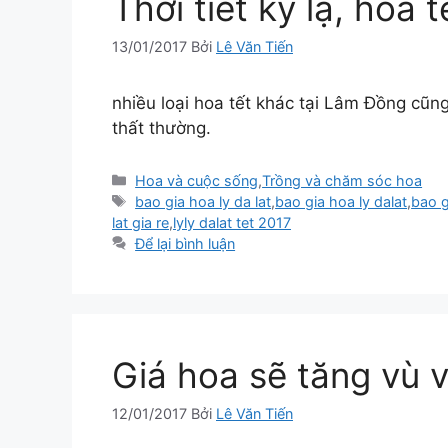
Thời tiết kỳ lạ, hoa
13/01/2017
Bởi
Lê Văn Tiến
nhiều loại hoa tết khác tại Lâm Đồng cũn
thất thường.
Danh
Hoa và cuộc sống
,
Trồng và chăm sóc hoa
mục
Thẻ
bao gia hoa ly da lat
,
bao gia hoa ly dalat
,
bao g
lat gia re
,
lyly dalat tet 2017
Để lại bình luận
Giá hoa sẽ tăng vù v
12/01/2017
Bởi
Lê Văn Tiến