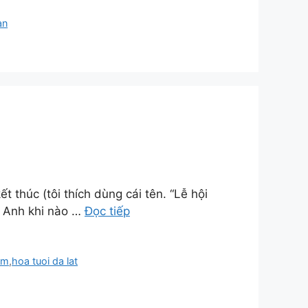
an
thúc (tôi thích dùng cái tên. “Lễ hội
g Anh khi nào …
Đọc tiếp
om
,
hoa tuoi da lat