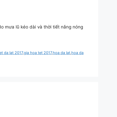
o mưa lũ kéo dài và thời tiết nắng nóng
et da lat 2017
,
gia hoa tet 2017
,
hoa da lat
,
hoa da