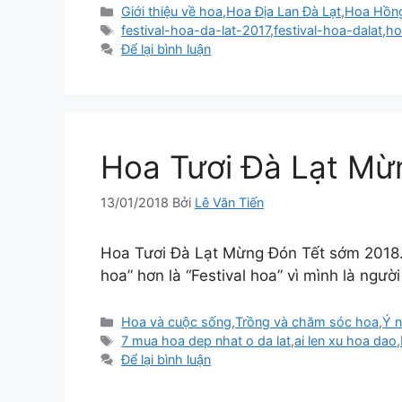
Danh
Giới thiệu về hoa
,
Hoa Địa Lan Đà Lạt
,
Hoa Hồng
mục
Thẻ
festival-hoa-da-lat-2017
,
festival-hoa-dalat
,
ho
Để lại bình luận
Hoa Tươi Đà Lạt Mừ
13/01/2018
Bởi
Lê Văn Tiến
Hoa Tươi Đà Lạt Mừng Đón Tết sớm 2018. T
hoa” hơn là “Festival hoa” vì mình là ng
Danh
Hoa và cuộc sống
,
Trồng và chăm sóc hoa
,
Ý n
mục
Thẻ
7 mua hoa dep nhat o da lat
,
ai len xu hoa dao
,
Để lại bình luận