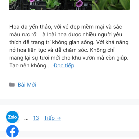
Hoa dạ yến thảo, với vẻ đẹp mềm mại và sắc
màu rực rỡ. Là loài hoa được nhiều người yêu
thích để trang trí không gian sống. Với khả năng
nở hoa liên tục và dễ chăm sóc. Không chỉ
mang lại sự tươi mới cho khu vườn mà còn giúp.
Tạo nên không …
Đọc tiếp
Danh
Bài Mới
mục
Trang
Trang
Trang
1
2
…
13
Tiếp
→