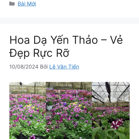
Danh
Bài Mới
mục
Hoa Dạ Yến Thảo – Vẻ
Đẹp Rực Rỡ
10/08/2024
Bởi
Lê Văn Tiến