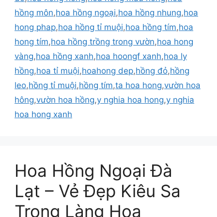
hồng môn
,
hoa hồng ngoại
,
hoa hồng nhung
,
hoa
hong phap
,
hoa hồng tỉ muội
,
hoa hồng tím
,
hoa
hong tím
,
hoa hồng trồng trong vườn
,
hoa hong
vàng
,
hoa hồng xanh
,
hoa hoongf xanh
,
hoa ly
hồng
,
hoa tỉ muội
,
hoahong dep
,
hồng đỏ
,
hồng
leo
,
hồng tỉ muội
,
hồng tím
,
ta hoa hong
,
vườn hoa
hông
,
vườn hoa hồng
,
y nghia hoa hong
,
y nghia
hoa hong xanh
Hoa Hồng Ngoại Đà
Lạt – Vẻ Đẹp Kiêu Sa
Trong Làng Hoa