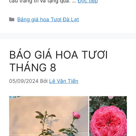
cầu trang trí và tặng quà. …
Đọc tiếp
Danh
Bảng giá hoa Tươi Đà Lạt
mục
BÁO GIÁ HOA TƯƠI
THÁNG 8
05/09/2024
Bởi
Lê Văn Tiến