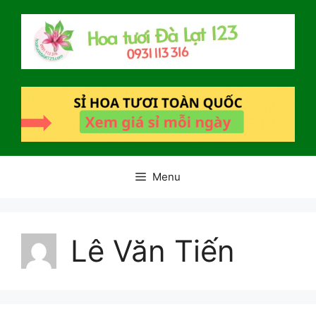
Chuyển
đến
nội
dung
Menu
Lê Văn Tiến