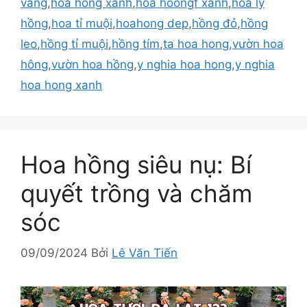
vàng
,
hoa hồng xanh
,
hoa hoongf xanh
,
hoa ly
hồng
,
hoa tỉ muội
,
hoahong dep
,
hồng đỏ
,
hồng
leo
,
hồng tỉ muội
,
hồng tím
,
ta hoa hong
,
vườn hoa
hông
,
vườn hoa hồng
,
y nghia hoa hong
,
y nghia
hoa hong xanh
Hoa hồng siêu nụ: Bí
quyết trồng và chăm
sóc
09/09/2024
Bởi
Lê Văn Tiến