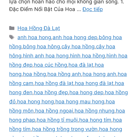
lựa chọn hoàn hảo cho mọi không gian sống. 1.
Đặc Điểm Nổi Bật Của Hoa …
Đọc tiếp
Danh
Hoa Hồng Đà Lạt
mục
Thẻ
anh hoa hong
,
anh hoa hong dep
,
bông hoa
hồng
,
bông hoa hông
,
cây hoa hồng
,
cây hoa
hông
,
hình anh hoa hong
,
hình hoa hồng
,
hình hoa
hồng đẹp
,
hoa cúc hồng
,
hoa đà lạt
,
hoa
hong
,
hoa hồng
,
hoa hồng anh
,
hoa hong anh
,
hoa
hồng cam
,
hoa hồng đà lạt
,
hoa hong đà lạt
,
hoa
hong đen
,
hoa hồng đẹp
,
hoa hong dep
,
hoa hồng
đỏ
,
hoa hong hong
,
hoa hong mau hong
,
hoa
hồng môn
,
hoa hồng ngoại
,
hoa hồng nhung
,
hoa
hong phap
,
hoa hồng tỉ muội
,
hoa hong tím
,
hoa
hồng tím
,
hoa hồng trồng trong vườn
,
hoa hong