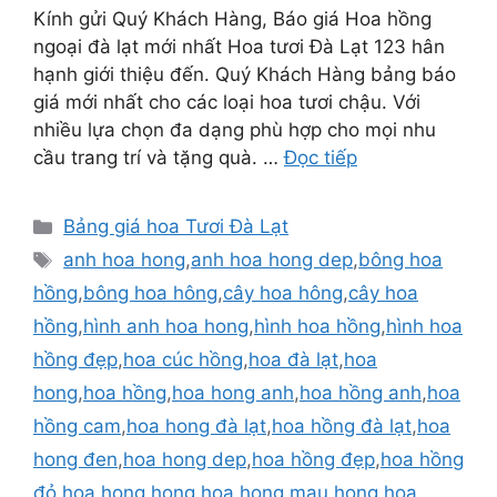
Kính gửi Quý Khách Hàng, Báo giá Hoa hồng
ngoại đà lạt mới nhất Hoa tươi Đà Lạt 123 hân
hạnh giới thiệu đến. Quý Khách Hàng bảng báo
giá mới nhất cho các loại hoa tươi chậu. Với
nhiều lựa chọn đa dạng phù hợp cho mọi nhu
cầu trang trí và tặng quà. …
Đọc tiếp
Danh
Bảng giá hoa Tươi Đà Lạt
mục
Thẻ
anh hoa hong
,
anh hoa hong dep
,
bông hoa
hồng
,
bông hoa hông
,
cây hoa hông
,
cây hoa
hồng
,
hình anh hoa hong
,
hình hoa hồng
,
hình hoa
hồng đẹp
,
hoa cúc hồng
,
hoa đà lạt
,
hoa
hong
,
hoa hồng
,
hoa hong anh
,
hoa hồng anh
,
hoa
hồng cam
,
hoa hong đà lạt
,
hoa hồng đà lạt
,
hoa
hong đen
,
hoa hong dep
,
hoa hồng đẹp
,
hoa hồng
đỏ
,
hoa hong hong
,
hoa hong mau hong
,
hoa