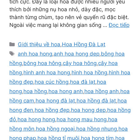
tích cực. Đây là loại hoa được nhiều người yêu
thích bởi những nụ hoa nhỏ, dày đặc, mọc
thành từng chùm, tạo nên vẻ quyến rũ đặc biệt.
Ngoài việc mang lại không gian sống …
Đọc tiếp
Danh
Giới thiệu về hoa
,
Hoa Hồng Đà Lạt
mục
Thẻ
anh hoa hong
,
anh hoa hong dep
,
bông hoa
hồng
,
bông hoa hông
,
cây hoa hông
,
cây hoa
hồng
,
hình anh hoa hong
,
hình hoa hồng
,
hình hoa
hồng đẹp
,
hoa cúc hồng
,
hoa đà lạt
,
hoa
hong
,
hoa hồng
,
hoa hong anh
,
hoa hồng anh
,
hoa
hồng cam
,
hoa hong đà lạt
,
hoa hồng đà lạt
,
hoa
hong đen
,
hoa hồng đẹp
,
hoa hong dep
,
hoa hồng
đỏ
,
hoa hong hong
,
hoa hong mau hong
,
hoa
hồng môn
,
hoa hồng ngoại
,
hoa hồng nhung
,
hoa
hong phap
,
hoa hồng tỉ muội
,
hoa hong tím
,
hoa