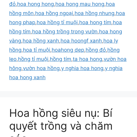
đỏ
,
hoa hong hong
,
hoa hong mau hong
,
hoa
hồng môn
,
hoa hồng ngoại
,
hoa hồng nhung
,
hoa
hong phap
,
hoa hồng tỉ muội
,
hoa hong tím
,
hoa
hồng tím
,
hoa hồng trồng trong vườn
,
hoa hong
vàng
,
hoa hồng xanh
,
hoa hoongf xanh
,
hoa ly
hồng
,
hoa tỉ muội
,
hoahong dep
,
hồng đỏ
,
hồng
leo
,
hồng tỉ muội
,
hồng tím
,
ta hoa hong
,
vườn hoa
hông
,
vườn hoa hồng
,
y nghia hoa hong
,
y nghia
hoa hong xanh
Hoa hồng siêu nụ: Bí
quyết trồng và chăm