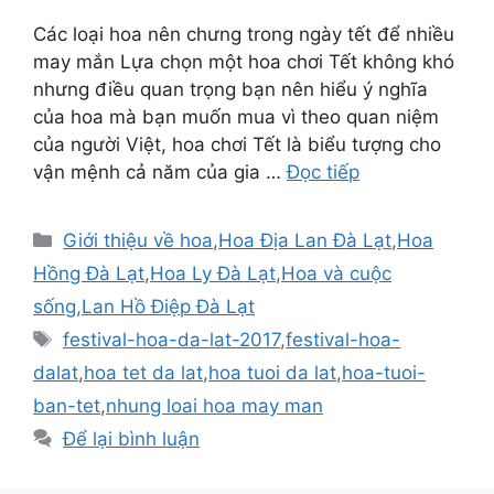
Các loại hoa nên chưng trong ngày tết để nhiều
may mắn Lựa chọn một hoa chơi Tết không khó
nhưng điều quan trọng bạn nên hiểu ý nghĩa
của hoa mà bạn muốn mua vì theo quan niệm
của người Việt, hoa chơi Tết là biểu tượng cho
vận mệnh cả năm của gia …
Đọc tiếp
Danh
Giới thiệu về hoa
,
Hoa Địa Lan Đà Lạt
,
Hoa
mục
Hồng Đà Lạt
,
Hoa Ly Đà Lạt
,
Hoa và cuộc
sống
,
Lan Hồ Điệp Đà Lạt
Thẻ
festival-hoa-da-lat-2017
,
festival-hoa-
dalat
,
hoa tet da lat
,
hoa tuoi da lat
,
hoa-tuoi-
ban-tet
,
nhung loai hoa may man
Để lại bình luận