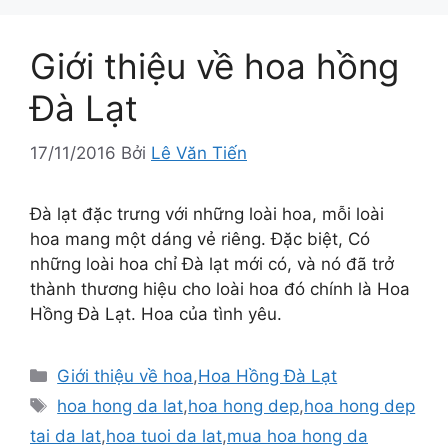
Giới thiệu về hoa hồng
Đà Lạt
17/11/2016
Bởi
Lê Văn Tiến
Đà lạt đặc trưng với những loài hoa, mỗi loài
hoa mang một dáng vẻ riêng. Đặc biệt, Có
những loài hoa chỉ Đà lạt mới có, và nó đã trở
thành thương hiệu cho loài hoa đó chính là Hoa
Hồng Đà Lạt. Hoa của tình yêu.
Danh
Giới thiệu về hoa
,
Hoa Hồng Đà Lạt
mục
Thẻ
hoa hong da lat
,
hoa hong dep
,
hoa hong dep
tai da lat
,
hoa tuoi da lat
,
mua hoa hong da