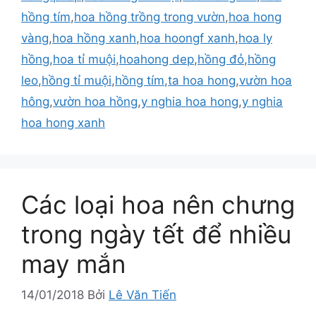
hồng tím
,
hoa hồng trồng trong vườn
,
hoa hong
vàng
,
hoa hồng xanh
,
hoa hoongf xanh
,
hoa ly
hồng
,
hoa tỉ muội
,
hoahong dep
,
hồng đỏ
,
hồng
leo
,
hồng tỉ muội
,
hồng tím
,
ta hoa hong
,
vườn hoa
hông
,
vườn hoa hồng
,
y nghia hoa hong
,
y nghia
hoa hong xanh
Các loại hoa nên chưng
trong ngày tết để nhiều
may mắn
14/01/2018
Bởi
Lê Văn Tiến