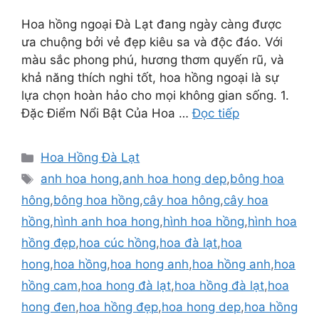
Hoa hồng ngoại Đà Lạt đang ngày càng được
ưa chuộng bởi vẻ đẹp kiêu sa và độc đáo. Với
màu sắc phong phú, hương thơm quyến rũ, và
khả năng thích nghi tốt, hoa hồng ngoại là sự
lựa chọn hoàn hảo cho mọi không gian sống. 1.
Đặc Điểm Nổi Bật Của Hoa …
Đọc tiếp
Danh
Hoa Hồng Đà Lạt
mục
Thẻ
anh hoa hong
,
anh hoa hong dep
,
bông hoa
hông
,
bông hoa hồng
,
cây hoa hông
,
cây hoa
hồng
,
hình anh hoa hong
,
hình hoa hồng
,
hình hoa
hồng đẹp
,
hoa cúc hồng
,
hoa đà lạt
,
hoa
hong
,
hoa hồng
,
hoa hong anh
,
hoa hồng anh
,
hoa
hồng cam
,
hoa hong đà lạt
,
hoa hồng đà lạt
,
hoa
hong đen
,
hoa hồng đẹp
,
hoa hong dep
,
hoa hồng