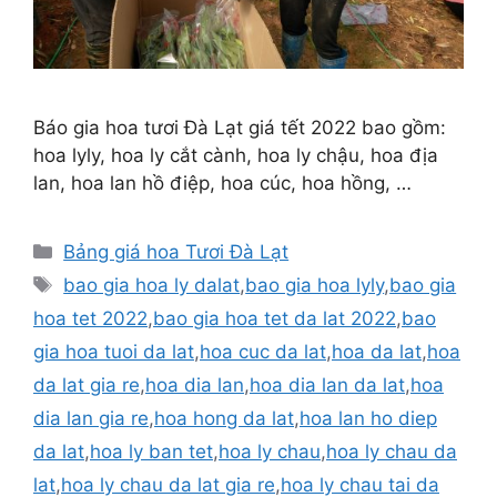
Báo gia hoa tươi Đà Lạt giá tết 2022 bao gồm:
hoa lyly, hoa ly cắt cành, hoa ly chậu, hoa địa
lan, hoa lan hồ điệp, hoa cúc, hoa hồng, …
Danh
Bảng giá hoa Tươi Đà Lạt
mục
Thẻ
bao gia hoa ly dalat
,
bao gia hoa lyly
,
bao gia
hoa tet 2022
,
bao gia hoa tet da lat 2022
,
bao
gia hoa tuoi da lat
,
hoa cuc da lat
,
hoa da lat
,
hoa
da lat gia re
,
hoa dia lan
,
hoa dia lan da lat
,
hoa
dia lan gia re
,
hoa hong da lat
,
hoa lan ho diep
da lat
,
hoa ly ban tet
,
hoa ly chau
,
hoa ly chau da
lat
,
hoa ly chau da lat gia re
,
hoa ly chau tai da