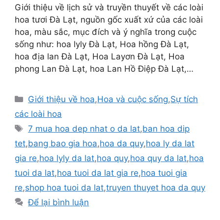
Giới thiệu về lịch sử và truyền thuyết về các loài
hoa tươi Đà Lạt, nguồn gốc xuất xứ của các loài
hoa, màu sắc, mục đích và ý nghĩa trong cuộc
sống như: hoa lyly Đà Lạt, Hoa hồng Đà Lạt,
hoa địa lan Đà Lạt, Hoa Layơn Đà Lạt, Hoa
phong Lan Đà Lạt, hoa Lan Hồ Điệp Đà Lạt,…
Danh
Giới thiệu về hoa
,
Hoa và cuộc sống
,
Sự tích
mục
các loài hoa
Thẻ
7 mua hoa dep nhat o da lat
,
ban hoa dip
tet
,
bang bao gia hoa
,
hoa da quy
,
hoa ly da lat
gia re
,
hoa lyly da lat
,
hoa quy
,
hoa quy da lat
,
hoa
tuoi da lat
,
hoa tuoi da lat gia re
,
hoa tuoi gia
re
,
shop hoa tuoi da lat
,
truyen thuyet hoa da quy
Để lại bình luận