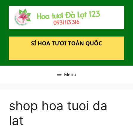
Chuyển
đến
nội
dung
Menu
shop hoa tuoi da
lat