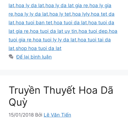
lat
,
hoa ly da lat
,
hoa ly da lat gia re
,
hoa ly gia
re
,
hoa ly ly da lat
,
hoa ly tet
,
hoa lyly
,
hoa tet da
lat
,
hoa tuoi ban tet
,
hoa tuoi da lat
,
hoa tuoi da
lat gia re
,
hoa tuoi da lat uy tin
,
hoa tuoi dep
,
hoa
tuoi gia re
,
hoa tuoi ly ly da lat
,
hoa tuoi tai da
lat
,
shop hoa tuoi da lat
Để lại bình luận
Truyền Thuyết Hoa Dã
Quỳ
15/01/2018
Bởi
Lê Văn Tiến