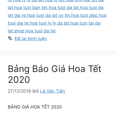
lat
,
hoa tuoi ban tet
,
hoa tuoi da lat
,
hoa tuoi da
lat gia re
,
hoa tuoi da lat uy tin
,
hoa tuoi dep
,
hoa
tuoi gia re
,
hoa tuoi ly ly da lat
,
hoa tuoi tai da
lat
,
shop hoa tuoi da lat
Để lại bình luận
Bảng Báo Giá Hoa Tết
2020
27/12/2019
Bởi
Lê Văn Tiến
BẢNG GIÁ HOA TẾT 2020