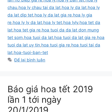
chau
,
hoa ly chau tai da lat
,
hoa ly da lat
,
hoa ly
da lat dip tet
,
hoa ly da lat gia re
,
hoa ly gia
re
,
hoa ly ly da lat
,
hoa ly tet
,
hoa lyly
,
hoa tet da
lat
,
hoa tet gia re
,
hoa tuoi da da lat don mung
tet som
,
hoa tuoi da lat
,
hoa tuoi da lat gia re
,
hoa
tuoi da lat uy tin
,
hoa tuoi gia re
,
hoa tuoi tai da
lat
,
hoa-tuoi-ban-tet
Để lại bình luận
Báo giá hoa tết 2019
lần 1 tới ngày
20/1/2019