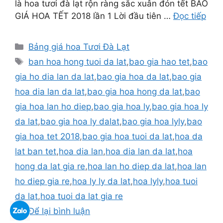
là hoa tươi đà lạt rộn ràng sắc xuân đón tết BÁO
GIÁ HOA TẾT 2018 lần 1 Lời đầu tiên …
Đọc tiếp
Danh
Bảng giá hoa Tươi Đà Lạt
mục
Thẻ
ban hoa hong tuoi da lat
,
bao gia hao tet
,
bao
gia ho dia lan da lat
,
bao gia hoa da lat
,
bao gia
hoa dia lan da lat
,
bao gia hoa hong da lat
,
bao
gia hoa lan ho diep
,
bao gia hoa ly
,
bao gia hoa ly
da lat
,
bao gia hoa ly dalat
,
bao gia hoa lyly
,
bao
gia hoa tet 2018
,
bao gia hoa tuoi da lat
,
hoa da
lat ban tet
,
hoa dia lan
,
hoa dia lan da lat
,
hoa
hong da lat gia re
,
hoa lan ho diep da lat
,
hoa lan
ho diep gia re
,
hoa ly ly da lat
,
hoa lyly
,
hoa tuoi
da lat
,
hoa tuoi da lat gia re
Để lại bình luận