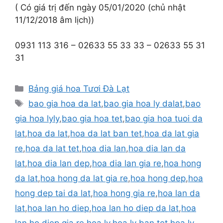
( Có giá trị đến ngày 05/01/2020 (chủ nhật
11/12/2018 âm lịch))
0931 113 316 – 02633 55 33 33 – 02633 55 31
31
Danh
Bảng giá hoa Tươi Đà Lạt
mục
Thẻ
bao gia hoa da lat
,
bao gia hoa ly dalat
,
bao
gia hoa lyly
,
bao gia hoa tet
,
bao gia hoa tuoi da
lat
,
hoa da lat
,
hoa da lat ban tet
,
hoa da lat gia
re
,
hoa da lat tet
,
hoa dia lan
,
hoa dia lan da
lat
,
hoa dia lan dep
,
hoa dia lan gia re
,
hoa hong
da lat
,
hoa hong da lat gia re
,
hoa hong dep
,
hoa
hong dep tai da lat
,
hoa hong gia re
,
hoa lan da
lat
,
hoa lan ho diep
,
hoa lan ho diep da lat
,
hoa
lan ho diep gia re
,
hoa ly
,
hoa ly ban tet
,
hoa ly