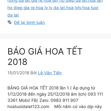
hong da lat gia re
,
hoa lan ho diep da lat
,
hoa lan
ho diep gia re
,
hoa ly ly da lat
,
hoa lyly
,
hoa tuoi
da lat
Để lại bình luận
BÁO GIÁ HOA TẾT
2018
15/01/2018
Bởi
Lê Văn Tiến
BẢNG GIÁ HOA TẾT 2018 lần 1 ( Áp dụng từ
1/12/2018 đến ngày 25/12/2018 âm lịch) 093 111
3361 Mobi/ FB/ Zalo: 0983 911 907
hoatuoidalat123.com Mỗi năm cứ vào dịp này