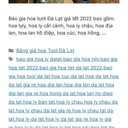
Báo gia hoa tươi Đà Lạt giá tết 2022 bao gồm:
hoa lyly, hoa ly cắt cành, hoa ly chậu, hoa địa
lan, hoa lan hồ điệp, hoa cúc, hoa hồng, …
Danh
Bảng giá hoa Tươi Đà Lạt
mục
Thẻ
bao gia hoa ly dalat
,
bao gia hoa lyly
,
bao gia
hoa tet 2022
,
bao gia hoa tet da lat 2022
,
bao
gia hoa tuoi da lat
,
hoa cuc da lat
,
hoa da lat
,
hoa
da lat gia re
,
hoa dia lan
,
hoa dia lan da lat
,
hoa
dia lan gia re
,
hoa hong da lat
,
hoa lan ho diep
da lat
,
hoa ly ban tet
,
hoa ly chau
,
hoa ly chau da
lat
,
hoa ly chau da lat gia re
,
hoa ly chau tai da
lat
,
hoa ly da lat
,
hoa ly da lat gia re
,
hoa ly gia
re
,
hoa ly ly da lat
,
hoa ly tet
,
hoa lyly
,
hoa tet da