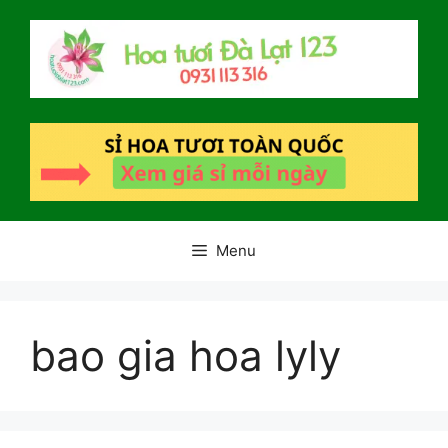
Chuyển
đến
nội
dung
Menu
bao gia hoa lyly