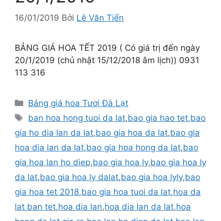
16/01/2019
Bởi
Lê Văn Tiến
BẢNG GIÁ HOA TẾT 2019 ( Có giá trị đến ngày
20/1/2019 (chủ nhật 15/12/2018 âm lịch)) 0931
113 316
Danh
Bảng giá hoa Tươi Đà Lạt
mục
Thẻ
ban hoa hong tuoi da lat
,
bao gia hao tet
,
bao
gia ho dia lan da lat
,
bao gia hoa da lat
,
bao gia
hoa dia lan da lat
,
bao gia hoa hong da lat
,
bao
gia hoa lan ho diep
,
bao gia hoa ly
,
bao gia hoa ly
da lat
,
bao gia hoa ly dalat
,
bao gia hoa lyly
,
bao
gia hoa tet 2018
,
bao gia hoa tuoi da lat
,
hoa da
lat ban tet
,
hoa dia lan
,
hoa dia lan da lat
,
hoa