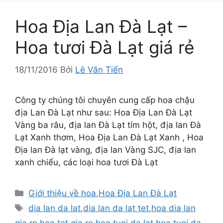
Hoa Địa Lan Đà Lạt –
Hoa tươi Đà Lạt giá rẻ
18/11/2016
Bởi
Lê Văn Tiến
Công ty chúng tôi chuyên cung cấp hoa chậu
địa Lan Đà Lạt như sau: Hoa Địa Lan Đà Lạt
Vàng ba râu, địa lan Đà Lạt tím hột, địa lan Đà
Lạt Xanh thơm, Hoa Địa Lan Đà Lạt Xanh , Hoa
Địa lan Đà lạt vàng, địa lan Vàng SJC, địa lan
xanh chiểu, các loại hoa tươi Đà Lạt
Danh
Giới thiệu về hoa
,
Hoa Địa Lan Đà Lạt
mục
Thẻ
dia lan da lat
,
dia lan da lat tet
,
hoa dia lan
gia re
,
hoa tet gia re
,
hoa tuoi da lat
,
hoa tuoi da