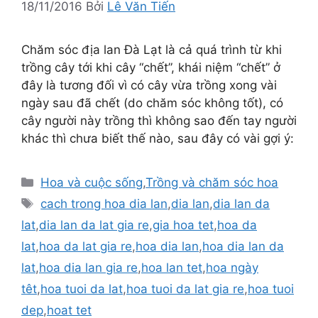
18/11/2016
Bởi
Lê Văn Tiến
Chăm sóc địa lan Đà Lạt là cả quá trình từ khi
trồng cây tới khi cây “chết”, khái niệm “chết” ở
đây là tương đối vì có cây vừa trồng xong vài
ngày sau đã chết (do chăm sóc không tốt), có
cây người này trồng thì không sao đến tay người
khác thì chưa biết thế nào, sau đây có vài gợi ý:
Danh
Hoa và cuộc sống
,
Trồng và chăm sóc hoa
mục
Thẻ
cach trong hoa dia lan
,
dia lan
,
dia lan da
lat
,
dia lan da lat gia re
,
gia hoa tet
,
hoa da
lat
,
hoa da lat gia re
,
hoa dia lan
,
hoa dia lan da
lat
,
hoa dia lan gia re
,
hoa lan tet
,
hoa ngày
têt
,
hoa tuoi da lat
,
hoa tuoi da lat gia re
,
hoa tuoi
dep
,
hoat tet