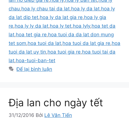
chau
,
hoa ly chau tai da lat
,
hoa ly da lat
,
hoa ly
da lat dip tet
,
hoa ly da lat gia re
,
hoa ly gia
re
,
hoa ly ly da lat
,
hoa ly tet
,
hoa lyly
,
hoa tet da
lat
,
hoa tet gia re
,
hoa tuoi da da lat don mung
tet som
,
hoa tuoi da lat
,
hoa tuoi da lat gia re
,
hoa
tuoi da lat uy tin
,
hoa tuoi gia re
,
hoa tuoi tai da
lat
,
hoa-tuoi-ban-tet
Để lại bình luận
Địa lan cho ngày tết
31/12/2016
Bởi
Lê Văn Tiến