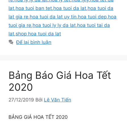
lat
,
hoa tuoi ban tet
,
hoa tuoi da lat
,
hoa tuoi da
lat gia re
,
hoa tuoi da lat uy tin
,
hoa tuoi dep
,
hoa
tuoi gia re
,
hoa tuoi ly ly da lat
,
hoa tuoi tai da
lat
,
shop hoa tuoi da lat
Để lại bình luận
Bảng Báo Giá Hoa Tết
2020
27/12/2019
Bởi
Lê Văn Tiến
BẢNG GIÁ HOA TẾT 2020