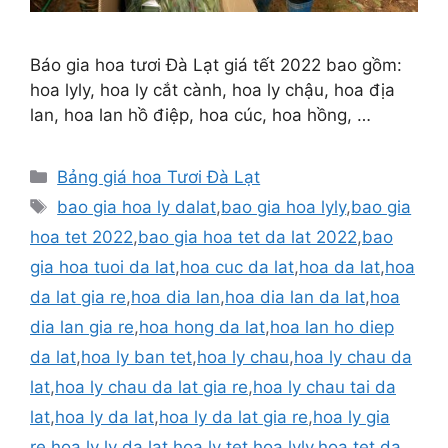
Báo gia hoa tươi Đà Lạt giá tết 2022 bao gồm:
hoa lyly, hoa ly cắt cành, hoa ly chậu, hoa địa
lan, hoa lan hồ điệp, hoa cúc, hoa hồng, …
Danh
Bảng giá hoa Tươi Đà Lạt
mục
Thẻ
bao gia hoa ly dalat
,
bao gia hoa lyly
,
bao gia
hoa tet 2022
,
bao gia hoa tet da lat 2022
,
bao
gia hoa tuoi da lat
,
hoa cuc da lat
,
hoa da lat
,
hoa
da lat gia re
,
hoa dia lan
,
hoa dia lan da lat
,
hoa
dia lan gia re
,
hoa hong da lat
,
hoa lan ho diep
da lat
,
hoa ly ban tet
,
hoa ly chau
,
hoa ly chau da
lat
,
hoa ly chau da lat gia re
,
hoa ly chau tai da
lat
,
hoa ly da lat
,
hoa ly da lat gia re
,
hoa ly gia
re
,
hoa ly ly da lat
,
hoa ly tet
,
hoa lyly
,
hoa tet da