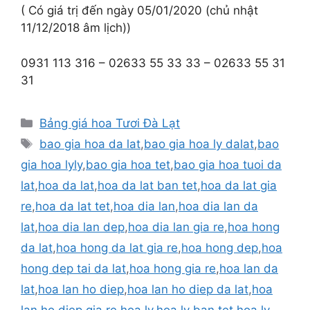
( Có giá trị đến ngày 05/01/2020 (chủ nhật
11/12/2018 âm lịch))
0931 113 316 – 02633 55 33 33 – 02633 55 31
31
Danh
Bảng giá hoa Tươi Đà Lạt
mục
Thẻ
bao gia hoa da lat
,
bao gia hoa ly dalat
,
bao
gia hoa lyly
,
bao gia hoa tet
,
bao gia hoa tuoi da
lat
,
hoa da lat
,
hoa da lat ban tet
,
hoa da lat gia
re
,
hoa da lat tet
,
hoa dia lan
,
hoa dia lan da
lat
,
hoa dia lan dep
,
hoa dia lan gia re
,
hoa hong
da lat
,
hoa hong da lat gia re
,
hoa hong dep
,
hoa
hong dep tai da lat
,
hoa hong gia re
,
hoa lan da
lat
,
hoa lan ho diep
,
hoa lan ho diep da lat
,
hoa
lan ho diep gia re
,
hoa ly
,
hoa ly ban tet
,
hoa ly