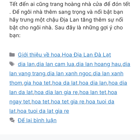
Tết đến ai cũng trang hoàng nhà cửa để đón tết
. Để ngôi nhà thêm sang trọng và nổi bật bạn
hãy trưng một chậu Địa Lan tăng thêm sự nổi
bật cho ngôi nhà. Sau đây là những gợi ý cho
bạn:
Danh
Giới thiệu về hoa
,
Hoa Địa Lan Đà Lạt
mục
Thẻ
dia lan
,
dia lan cam lua
,
dia lan hoang hau
,
dia
lan vang trang
,
dia lan xanh ngoc
,
dia lan xanh
thom
,
gia hoa tet
,
hoa da lat
,
hoa dia lan
,
hoa dia
lan da lat
,
hoa dia lan gia re
,
hoa lan tet
,
hoa
ngay tet
,
hoa tet
,
hoa tet gia re
,
hoa tuoi da
lat
,
hoa tuoi da lat gia re
Để lại bình luận