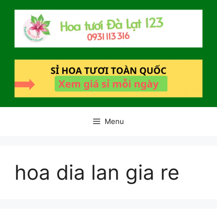
Chuyển
đến
nội
dung
Menu
hoa dia lan gia re