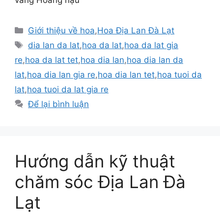
vàng Hoàng hậu
Danh
Giới thiệu về hoa
,
Hoa Địa Lan Đà Lạt
mục
Thẻ
dia lan da lat
,
hoa da lat
,
hoa da lat gia
re
,
hoa da lat tet
,
hoa dia lan
,
hoa dia lan da
lat
,
hoa dia lan gia re
,
hoa dia lan tet
,
hoa tuoi da
lat
,
hoa tuoi da lat gia re
Để lại bình luận
Hướng dẫn kỹ thuật
chăm sóc Địa Lan Đà
Lạt