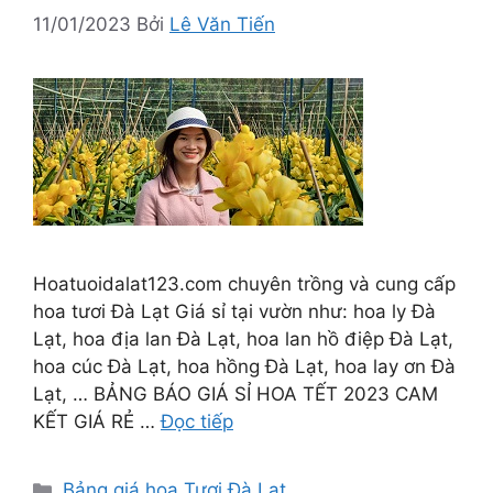
11/01/2023
Bởi
Lê Văn Tiến
Hoatuoidalat123.com chuyên trồng và cung cấp
hoa tươi Đà Lạt Giá sỉ tại vườn như: hoa ly Đà
Lạt, hoa địa lan Đà Lạt, hoa lan hồ điệp Đà Lạt,
hoa cúc Đà Lạt, hoa hồng Đà Lạt, hoa lay ơn Đà
Lạt, … BẢNG BÁO GIÁ SỈ HOA TẾT 2023 CAM
KẾT GIÁ RẺ …
Đọc tiếp
Danh
Bảng giá hoa Tươi Đà Lạt