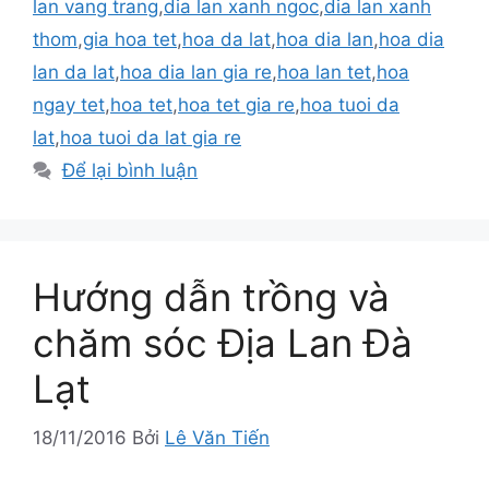
lan vang trang
,
dia lan xanh ngoc
,
dia lan xanh
thom
,
gia hoa tet
,
hoa da lat
,
hoa dia lan
,
hoa dia
lan da lat
,
hoa dia lan gia re
,
hoa lan tet
,
hoa
ngay tet
,
hoa tet
,
hoa tet gia re
,
hoa tuoi da
lat
,
hoa tuoi da lat gia re
Để lại bình luận
Hướng dẫn trồng và
chăm sóc Địa Lan Đà
Lạt
18/11/2016
Bởi
Lê Văn Tiến