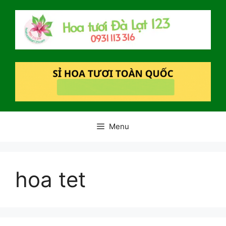
Chuyển
đến
nội
dung
Menu
hoa tet