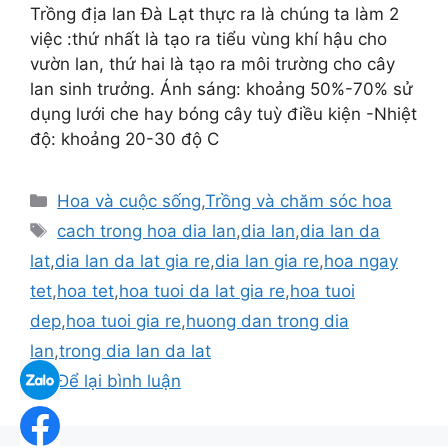
Trồng địa lan Đà Lạt thực ra là chúng ta làm 2
việc :thứ nhất là tạo ra tiểu vùng khí hậu cho
vườn lan, thứ hai là tạo ra môi trường cho cây
lan sinh trưởng. Ánh sáng: khoảng 50%-70% sử
dụng lưới che hay bóng cây tuỳ điều kiện -Nhiệt
độ: khoảng 20-30 độ C
Danh
Hoa và cuộc sống
,
Trồng và chăm sóc hoa
mục
Thẻ
cach trong hoa dia lan
,
dia lan
,
dia lan da
lat
,
dia lan da lat gia re
,
dia lan gia re
,
hoa ngay
tet
,
hoa tet
,
hoa tuoi da lat gia re
,
hoa tuoi
dep
,
hoa tuoi gia re
,
huong dan trong dia
lan
,
trong dia lan da lat
Để lại bình luận