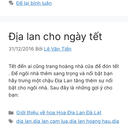
Để lại bình luận
Địa lan cho ngày tết
31/12/2016
Bởi
Lê Văn Tiến
Tết đến ai cũng trang hoàng nhà cửa để đón tết
. Để ngôi nhà thêm sang trọng và nổi bật bạn
hãy trưng một chậu Địa Lan tăng thêm sự nổi
bật cho ngôi nhà. Sau đây là những gợi ý cho
bạn:
Danh
Giới thiệu về hoa
,
Hoa Địa Lan Đà Lạt
mục
Thẻ
dia lan
,
dia lan cam lua
,
dia lan hoang hau
,
dia