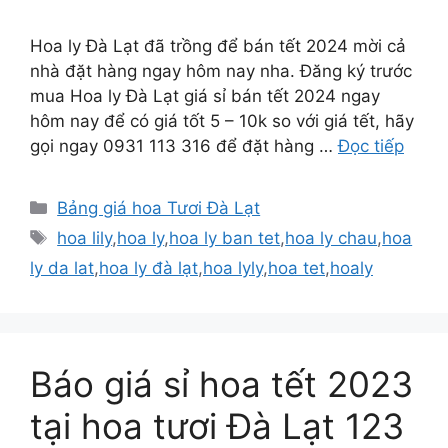
Hoa ly Đà Lạt đã trồng để bán tết 2024 mời cả
nhà đặt hàng ngay hôm nay nha. Đăng ký trước
mua Hoa ly Đà Lạt giá sỉ bán tết 2024 ngay
hôm nay để có giá tốt 5 – 10k so với giá tết, hãy
gọi ngay 0931 113 316 để đặt hàng …
Đọc tiếp
Danh
Bảng giá hoa Tươi Đà Lạt
mục
Thẻ
hoa lily
,
hoa ly
,
hoa ly ban tet
,
hoa ly chau
,
hoa
ly da lat
,
hoa ly đà lạt
,
hoa lyly
,
hoa tet
,
hoaly
Báo giá sỉ hoa tết 2023
tại hoa tươi Đà Lạt 123