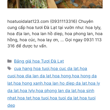
hoatuoidalat123.com (0931113316) Chuyên
cung cấp hoa tươi Đà Lạt tại vườn như: hoa lyly,
hoa địa lan, hoa lan hồ diep, hoa phong lan, hoa
hồng, hoa cúc, hoa lay ơn, … Gọi ngay 0931 113
316 để được tư vấn.
Danh
Bảng giá hoa Tươi Đà Lạt
mục
Thẻ
cua hang hoa tuoi
,
hoa cuc da lat
,
hoa
cuoi
,
hoa dia lan da lat
,
hoa hong
,
hoa hong da
lat
,
hoa hong xanh
,
hoa lan ho diep da lat
,
hoa ly
da lat
,
hoa lyly
,
hoa phong lan da lat
,
hoa sinh
nhat
,
hoa tet
,
hoa tuoi
,
hoa tuoi da lat
,
hoa tuoi
dep