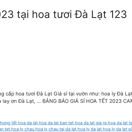
023 tại hoa tươi Đà Lạt 123
cấp hoa tươi Đà Lạt Giá sỉ tại vườn như: hoa ly Đà Lạt
hoa lay ơn Đà Lạt, … BẢNG BÁO GIÁ SỈ HOA TẾT 2023 C
hưng tết
,
hoa da lat
,
hoa da lat ban tet
,
hoa da lat gia re
,
hoa da lat t
an tet
,
hoa ly chau
,
hoa ly chau tai da lat
,
hoa ly da lat
,
hoa ly da lat gi