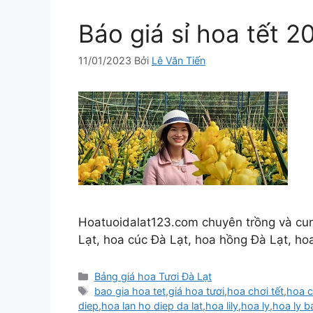
Báo giá sỉ hoa tết 2
11/01/2023
Bởi
Lê Văn Tiến
Hoatuoidalat123.com chuyên trồng và cung 
Lạt, hoa cúc Đà Lạt, hoa hồng Đà Lạt, 
Danh
Bảng giá hoa Tươi Đà Lạt
mục
Thẻ
bao gia hoa tet
,
giá hoa tươi
,
hoa chơi tết
,
hoa c
diep
,
hoa lan ho diep da lat
,
hoa lily
,
hoa ly
,
hoa ly b