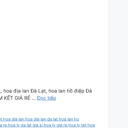
, hoa địa lan Đà Lạt, hoa lan hồ điệp Đà
AM KẾT GIÁ RẺ …
Đọc tiếp
et
,
hoa dia lan
,
hoa dia lan da lat
,
hoa lan ho
a re
,
hoa ly da lat gia si
,
hoa ly gia re
,
hoa ly tet
,
hoa