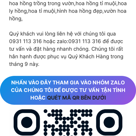
hoa hồng trồng trong vườn,hoa hồng tỉ muội,hoa
ly hồng,hoa tỉ muội,hình hoa hồng đẹp,vườn hoa
hồng,
Quý khách vui lòng liên hệ với chúng tôi qua
0931 113 316 hoặc zalo:0931 113 316 để được
tư vấn và đặt hàng nhanh chóng. Chúng tôi rất
hân hạnh được phục vụ Quý Khách Hàng trong
tháng 9 này.
NHẤN VÀO ĐÂY THAM GIA VÀO NHÓM ZALO
CỦA CHÚNG TÔI ĐỂ ĐƯỢC TƯ VẤN TẬN TÌNH
HOẶC
QUÉT MÃ QR BÊN DƯỚI