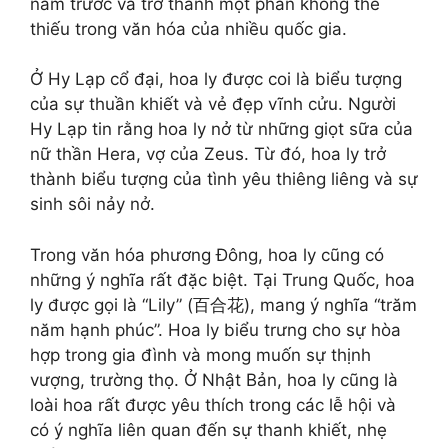
năm trước và trở thành một phần không thể
thiếu trong văn hóa của nhiều quốc gia.
Ở Hy Lạp cổ đại, hoa ly được coi là biểu tượng
của sự thuần khiết và vẻ đẹp vĩnh cửu. Người
Hy Lạp tin rằng hoa ly nở từ những giọt sữa của
nữ thần Hera, vợ của Zeus. Từ đó, hoa ly trở
thành biểu tượng của tình yêu thiêng liêng và sự
sinh sôi nảy nở.
Trong văn hóa phương Đông, hoa ly cũng có
những ý nghĩa rất đặc biệt. Tại Trung Quốc, hoa
ly được gọi là “Lily” (百合花), mang ý nghĩa “trăm
năm hạnh phúc”. Hoa ly biểu trưng cho sự hòa
hợp trong gia đình và mong muốn sự thịnh
vượng, trường thọ. Ở Nhật Bản, hoa ly cũng là
loài hoa rất được yêu thích trong các lễ hội và
có ý nghĩa liên quan đến sự thanh khiết, nhẹ