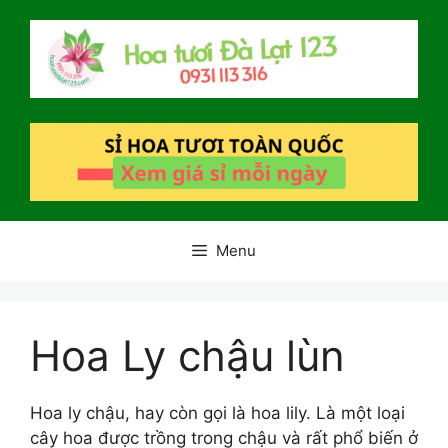
Chuyển
đến
nội
dung
Menu
Hoa Ly chậu lùn
Hoa ly chậu, hay còn gọi là hoa lily. Là một loại
cây hoa được trồng trong chậu và rất phổ biến ở