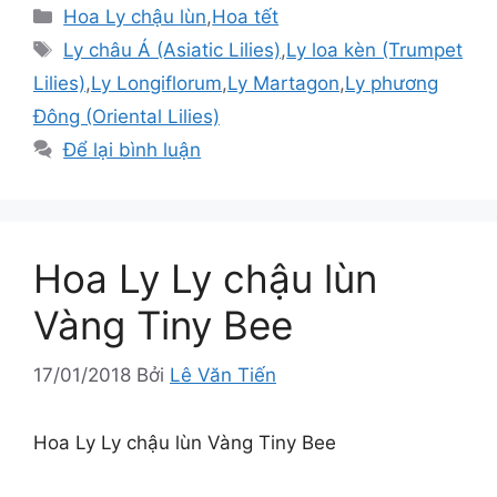
Danh
Hoa Ly chậu lùn
,
Hoa tết
mục
Thẻ
Ly châu Á (Asiatic Lilies)
,
Ly loa kèn (Trumpet
Lilies)
,
Ly Longiflorum
,
Ly Martagon
,
Ly phương
Đông (Oriental Lilies)
Để lại bình luận
Hoa Ly Ly chậu lùn
Vàng Tiny Bee
17/01/2018
Bởi
Lê Văn Tiến
Hoa Ly Ly chậu lùn Vàng Tiny Bee