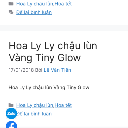
Danh
Hoa Ly chậu lùn
,
Hoa tết
mục
Để lại bình luận
Hoa Ly Ly chậu lùn
Vàng Tiny Glow
17/01/2018
Bởi
Lê Văn Tiến
Hoa Ly Ly chậu lùn Vàng Tiny Glow
Danh
Hoa Ly chậu lùn
,
Hoa tết
mục
Để lại bình luận