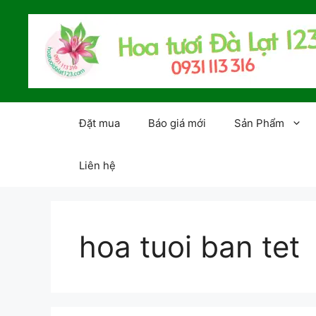
Chuyển
đến
nội
dung
Đặt mua
Báo giá mới
Sản Phẩm
Liên hệ
hoa tuoi ban tet