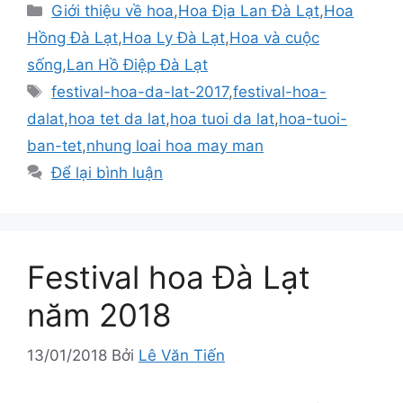
Danh
Giới thiệu về hoa
,
Hoa Địa Lan Đà Lạt
,
Hoa
mục
Hồng Đà Lạt
,
Hoa Ly Đà Lạt
,
Hoa và cuộc
sống
,
Lan Hồ Điệp Đà Lạt
Thẻ
festival-hoa-da-lat-2017
,
festival-hoa-
dalat
,
hoa tet da lat
,
hoa tuoi da lat
,
hoa-tuoi-
ban-tet
,
nhung loai hoa may man
Để lại bình luận
Festival hoa Đà Lạt
năm 2018
13/01/2018
Bởi
Lê Văn Tiến