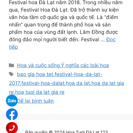
Festival hoa Đà Lạt năm 2018. Trong nhiều năm
qua, Festival Hoa Đà Lạt. Đã trở thành sự kiện
văn hóa tầm cỡ quốc gia và quốc tế. Là “điểm
nhấn” quan trọng để thành phố hoa và sản
phẩm hoa của vùng đất lạnh. Lâm Đồng được
đông đảo mọi người biết đến. Festival …
Đọc
tiếp
Danh
Hoa và cuộc sống
,
Ý nghĩa các loài hoa
mục
Thẻ
bao gia hoa tet
,
festival-hoa-da-lat-
2017
,
festival-hoa-dalat
,
hoa da lat
,
hoa da lat gia
re
,
hoa tuoi da lat gia re
Để lại bình luận
Bản quyền © 2024 Hoa Tươi Đà Lạt 123