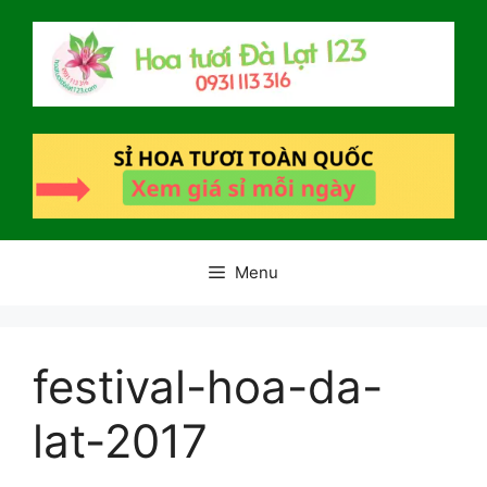
Chuyển
đến
nội
dung
Menu
festival-hoa-da-
lat-2017