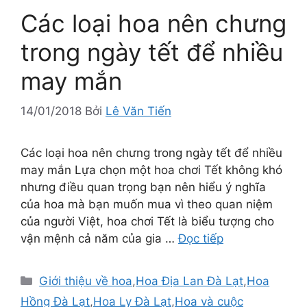
Các loại hoa nên chưng
trong ngày tết để nhiều
may mắn
14/01/2018
Bởi
Lê Văn Tiến
Các loại hoa nên chưng trong ngày tết để nhiều
may mắn Lựa chọn một hoa chơi Tết không khó
nhưng điều quan trọng bạn nên hiểu ý nghĩa
của hoa mà bạn muốn mua vì theo quan niệm
của người Việt, hoa chơi Tết là biểu tượng cho
vận mệnh cả năm của gia …
Đọc tiếp
Danh
Giới thiệu về hoa
,
Hoa Địa Lan Đà Lạt
,
Hoa
mục
Hồng Đà Lạt
,
Hoa Ly Đà Lạt
,
Hoa và cuộc