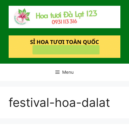
Chuyển
đến
nội
dung
Menu
festival-hoa-dalat