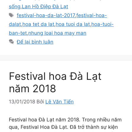
sống
,
Lan Hồ Điệp Đà Lạt
Thẻ
festival-hoa-da-lat-2017
,
festival-hoa-
dalat
,
hoa tet da lat
,
hoa tuoi da lat
,
hoa-tuoi-
ban-tet
,
nhung loai hoa may man
Để lại bình luận
Festival hoa Đà Lạt
năm 2018
13/01/2018
Bởi
Lê Văn Tiến
Festival hoa Đà Lạt năm 2018. Trong nhiều năm
qua, Festival Hoa Đà Lạt. Đã trở thành sự kiện