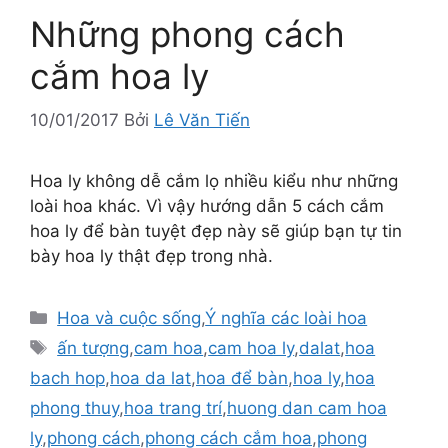
Những phong cách
cắm hoa ly
10/01/2017
Bởi
Lê Văn Tiến
Hoa ly không dễ cắm lọ nhiều kiểu như những
loài hoa khác. Vì vậy hướng dẫn 5 cách cắm
hoa ly để bàn tuyệt đẹp này sẽ giúp bạn tự tin
bày hoa ly thật đẹp trong nhà.
Danh
Hoa và cuộc sống
,
Ý nghĩa các loài hoa
mục
Thẻ
ấn tượng
,
cam hoa
,
cam hoa ly
,
dalat
,
hoa
bach hop
,
hoa da lat
,
hoa để bàn
,
hoa ly
,
hoa
phong thuy
,
hoa trang trí
,
huong dan cam hoa
ly
,
phong cách
,
phong cách cắm hoa
,
phong