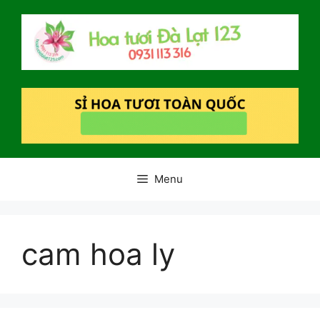
Chuyển
đến
nội
dung
Menu
cam hoa ly