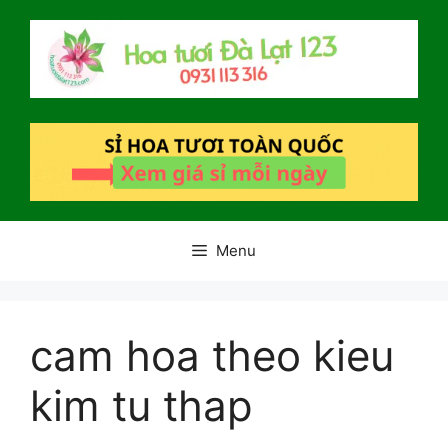
Chuyển
đến
nội
dung
Menu
cam hoa theo kieu
kim tu thap