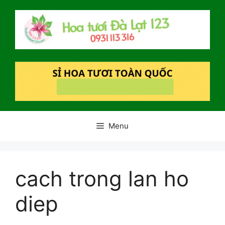
Chuyển
đến
nội
dung
Menu
cach trong lan ho
diep