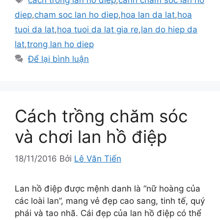
cach trong lan ho diep
,
canh cham soc lan ho
diep
,
cham soc lan ho diep
,
hoa lan da lat
,
hoa
tuoi da lat
,
hoa tuoi da lat gia re
,
lan do hiep da
lat
,
trong lan ho diep
Để lại bình luận
Cách trồng chăm sóc
và chơi lan hồ điệp
18/11/2016
Bởi
Lê Văn Tiến
Lan hồ điệp được mệnh danh là “nữ hoàng của
các loài lan”, mang vẻ đẹp cao sang, tinh tế, quý
phái và tao nhã. Cái đẹp của lan hồ điệp có thể