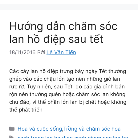
Hướng dẫn chăm sóc
lan hồ điệp sau tết
18/11/2016
Bởi
Lê Văn Tiến
Các cây lan hồ điệp trưng bày ngày Tết thường
ghép vào các chậu lớn tạo nên những giò lan
rực rỡ. Tuy nhiên, sau Tết, do các gia đình bận
rộn nên thường quên hoặc chăm sóc lan không
chu đáo, vì thế phần lớn lan bị chết hoặc không
thể phát triển
Danh
Hoa và cuộc sống
,
Trồng và chăm sóc hoa
mục
Thẻ