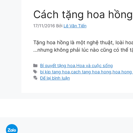
Cách tặng hoa hồng 
17/11/2016
Bởi
Lê Văn Tiến
Tặng hoa hồng là một nghệ thuật, loài ho
…nhưng không phải lúc nào cũng có thể t
Danh
Bí quyết tặng hoa
,
Hoa và cuộc sống
mục
Thẻ
bi kip tang hoa
,
cach tang hoa hong
,
hoa hong
Để lại bình luận