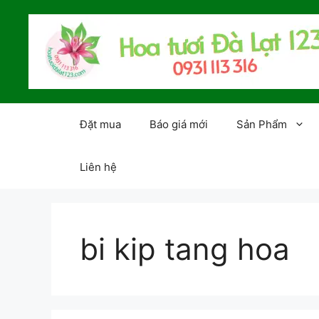
Chuyển
đến
nội
dung
Đặt mua
Báo giá mới
Sản Phẩm
Liên hệ
bi kip tang hoa