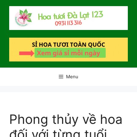
Chuyển
đến
nội
dung
Menu
Phong thủy về hoa
đối với từng tuổi