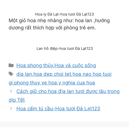
Hoa ly Đà Lạt-hoa tươi Đà Lạt123
Một giỏ hoa nhẹ nhàng như: hoa lan ,hướng
dương rất thích hợp với phòng trẻ em.
Lan hồ điệp-hoa tươi Đà Lạt123
Danh
Hoa phong thủy
,
Hoa và cuộc sống
mục
Thẻ
dia lan
,
hoa dep choi tet
,
hoa nao hop tuoi
gi
,
phong thuy ve hoa
,
y nghia cua hoa
Cách giữ cho hoa địa lan tươi được lâu trong
dịp Tết
Hoa cẩm tú cầu-Hoa tươi Đà Lạt123