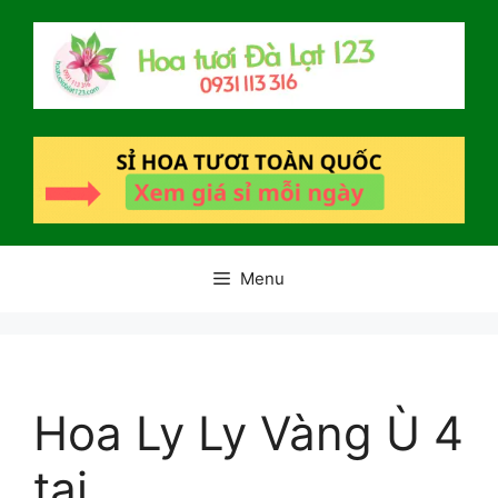
Chuyển
đến
nội
dung
Menu
Hoa Ly Ly Vàng Ù 4
tai