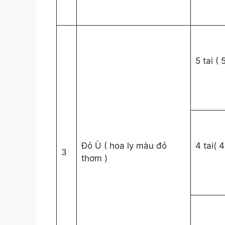
5 tai (
Đỏ Ù ( hoa ly màu đỏ
4 tai( 
3
thơm )