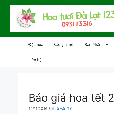
Chuyển
đến
nội
dung
Đặt mua
Báo giá mới
Sản Phẩm
Liên hệ
Báo giá hoa tết 
19/11/2016
Bởi
Lê Văn Tiến