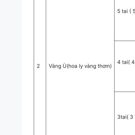
5 tai (
4 tai( 
2
Vàng Ù(hoa ly vàng thơm)
3tai( 3