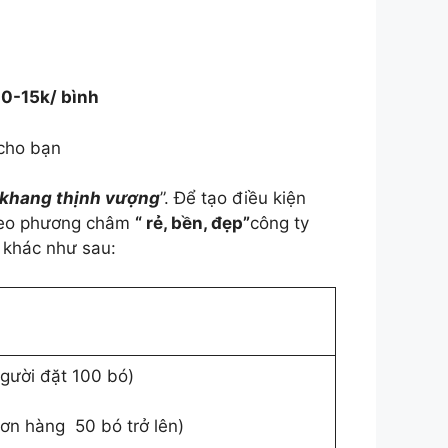
-15k/ bình
 cho bạn
khang thịnh vượng
”. Để tạo điều kiện
theo phương châm
“ rẻ, bền, đẹp”
công ty
t khác như sau:
người đặt 100 bó)
đơn hàng 50 bó trở lên)