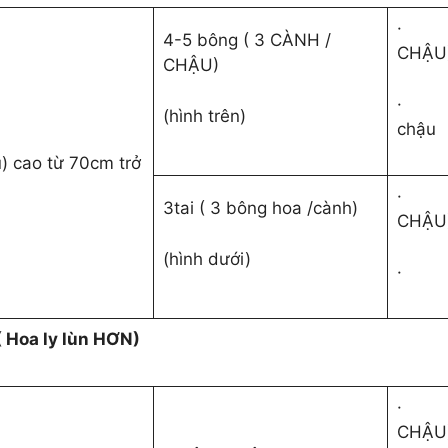
·
4-5 bông ( 3 CÀNH /
CHẬU
CHẬU)
·
(hình trên)
chậu
) cao từ 70cm trở
·
3tai ( 3 bông hoa /cành)
CHẬU
(hình dưới)
·
 Hoa ly lùn HƠN)
·
CHẬU