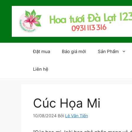
Chuyển
đến
nội
dung
Đặt mua
Báo giá mới
Sản Phẩm
Liên hệ
Cúc Họa Mi
10/08/2024
Bởi
Lê Văn Tiến