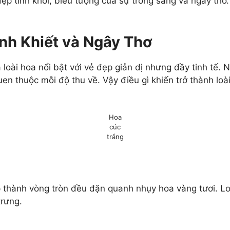
ẹp tinh khôi, biểu tượng của sự trong sáng và ngây th
nh Khiết và Ngây Thơ
là loài hoa nổi bật với vẻ đẹp giản dị nhưng đầy tinh t
en thuộc mỗi độ thu về. Vậy điều gì khiến trở thành loà
Hoa
cúc
trắng
p thành vòng tròn đều đặn quanh nhụy hoa vàng tươi. Lo
rưng.