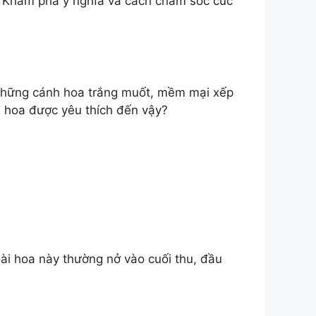
ơ. Khám phá ý nghĩa và cách chăm sóc cúc
ế. Những cánh hoa trắng muốt, mềm mại xếp
i hoa được yêu thích đến vậy?
ài hoa này thường nở vào cuối thu, đầu