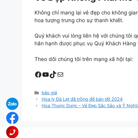
Không chỉ mang lại vẻ đẹp cho không gian
hoa tượng trưng cho sự thanh khiết.
Quý khách vui lòng liên hệ với chúng tôi
hân hạnh được phục vụ Quý Khách Hàng t
Theo dõi chúng tôi trên mạng xã hội tại:
Facebook
YouTube
TikTok
Mail
Danh
báo giá
mục
Hoa ly Đà Lạt đã trồng để bán tết 2024
Hoa Thược Dược – Vẻ Đẹp Sắc Sảo và Ý Nghĩ