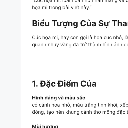
“Cúc họa mi, loài hoa nhỏ nhắn mang vẻ đ
họa mi trong bài viết này.”
Biểu Tượng Của Sự Tha
Cúc họa mi, hay còn gọi là hoa cúc nhỏ, 
quanh nhụy vàng đã trở thành hình ảnh qu
1. Đặc Điểm Của
Hình dáng và màu sắc
có cánh hoa nhỏ, màu trắng tinh khôi, xế
đông, tạo nên khung cảnh thơ mộng đặc t
Mùi hương